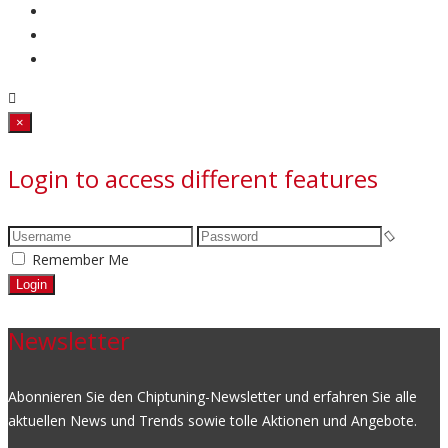
Close
×
Login to access different features
Remember Me
Newsletter
Abonnieren Sie den Chiptuning-Newsletter und erfahren Sie alle
aktuellen News und Trends sowie tolle Aktionen und Angebote.