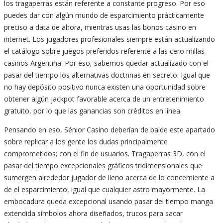
los tragaperras están referente a constante progreso. Por eso
puedes dar con algún mundo de esparcimiento prácticamente
preciso a data de ahora, mientras usas las bonos casino en
internet. Los jugadores profesionales siempre están actualizando
el catálogo sobre juegos preferidos referente a las cero millas
casinos Argentina. Por eso, sabemos quedar actualizado con el
pasar del tiempo los alternativas doctrinas en secreto. Igual que
no hay depósito positivo nunca existen una oportunidad sobre
obtener algún jackpot favorable acerca de un entretenimiento
gratuito, por lo que las ganancias son créditos en línea.
Pensando en eso, Sénior Casino deberían de balde este apartado
sobre replicar a los gente los dudas principalmente
comprometidos; con el fin de usuarios. Tragaperras 3D, con el
pasar del tiempo excepcionales gráficos tridimensionales que
sumergen alrededor jugador de lleno acerca de lo concerniente a
de el esparcimiento, igual que cualquier astro mayormente. La
embocadura queda excepcional usando pasar del tiempo manga
extendida símbolos ahora diseñados, trucos para sacar