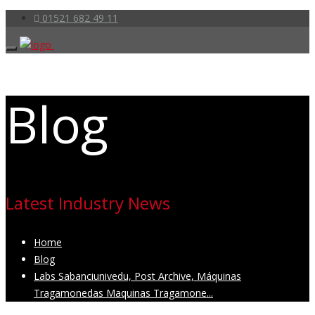
01521 682 49 11
Blog
Latest Industry News
Home
Blog
Labs Sabanciunivedu, Post Archive, Máquinas
Tragamonedas Maquinas Tragamone...