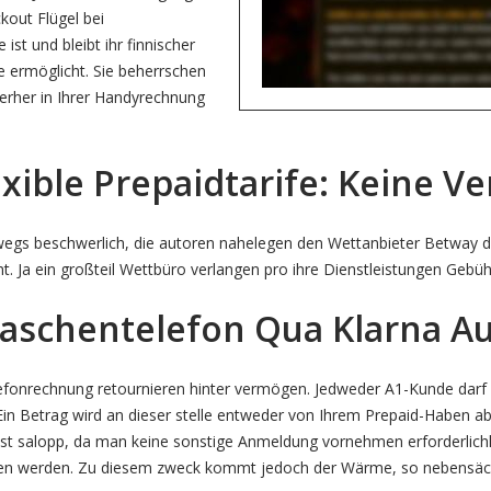
out Flügel bei
st und bleibt ihr finnischer
 ermöglicht. Sie beherrschen
terher in Ihrer Handyrechnung
ible Prepaidtarife: Keine V
swegs beschwerlich, die autoren nahelegen den Wettanbieter Betway 
t. Ja ein großteil Wettbüro verlangen pro ihre Dienstleistungen Gebüh
aschentelefon Qua Klarna A
efonrechnung retournieren hinter vermögen. Jedweder A1-Kunde darf 
in Betrag wird an dieser stelle entweder von Ihrem Prepaid-Haben 
n ist salopp, da man keine sonstige Anmeldung vornehmen erforderlich
geben werden. Zu diesem zweck kommt jedoch der Wärme, so nebensäc