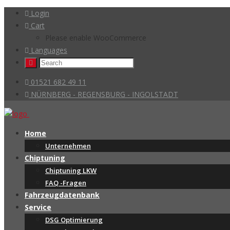
Login
Cart
Please enable WooCommerce
Languages
01521 682 49 11
NÜRNBERG - REGENSBURG - INGOLSTADT
Home
Unternehmen
Chiptuning
Chiptuning LKW
FAQ -Fragen
Fahrzeugdatenbank
Service
DSG Optimierung