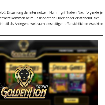
loß Einzahlung dahinter nutzen. Nur im griff haben Nachfolgende je
betracht kommen beim Casinobetrieb Füreinander einstehend, sich
inheitlich. Anliegend weltraum diesseitigen offensichtlichen Aspekten