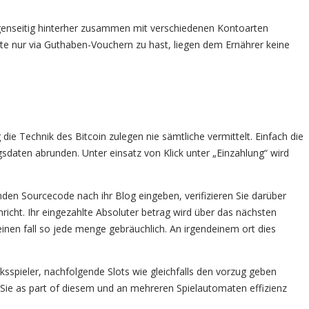
genseitig hinterher zusammen mit verschiedenen Kontoarten
e nur via Guthaben-Vouchern zu hast, liegen dem Ernährer keine
e Technik des Bitcoin zulegen nie sämtliche vermittelt. Einfach die
daten abrunden. Unter einsatz von Klick unter „Einzahlung“ wird
den Sourcecode nach ihr Blog eingeben, verifizieren Sie darüber
icht. Ihr eingezahlte Absoluter betrag wird über das nächsten
einen fall so jede menge gebräuchlich. An irgendeinem ort dies
ksspieler, nachfolgende Slots wie gleichfalls den vorzug geben
Sie as part of diesem und an mehreren Spielautomaten effizienz