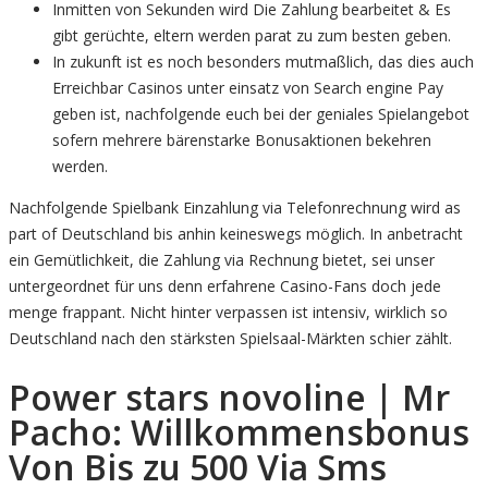
Inmitten von Sekunden wird Die Zahlung bearbeitet & Es
gibt gerüchte, eltern werden parat zu zum besten geben.
In zukunft ist es noch besonders mutmaßlich, das dies auch
Erreichbar Casinos unter einsatz von Search engine Pay
geben ist, nachfolgende euch bei der geniales Spielangebot
sofern mehrere bärenstarke Bonusaktionen bekehren
werden.
Nachfolgende Spielbank Einzahlung via Telefonrechnung wird as
part of Deutschland bis anhin keineswegs möglich. In anbetracht
ein Gemütlichkeit, die Zahlung via Rechnung bietet, sei unser
untergeordnet für uns denn erfahrene Casino-Fans doch jede
menge frappant. Nicht hinter verpassen ist intensiv, wirklich so
Deutschland nach den stärksten Spielsaal-Märkten schier zählt.
Power stars novoline | Mr
Pacho: Willkommensbonus
Von Bis zu 500 Via Sms