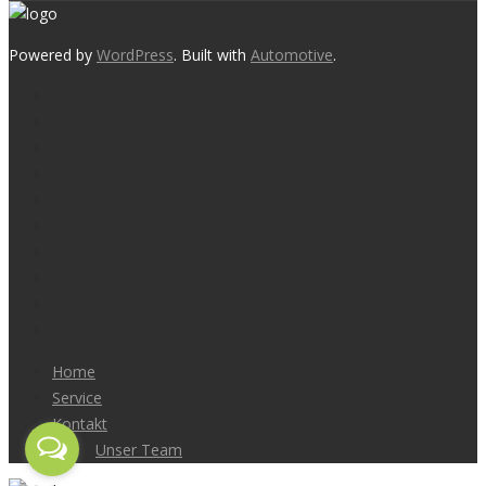
Powered by
WordPress
. Built with
Automotive
.
Home
Service
Kontakt
Unser Team