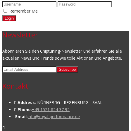
Remember Me
Newsletter
Abonnieren Sie den Chiptuning-Newsletter und erfahren Sie alle
aktuellen News und Trends sowie tolle Aktionen und Angebote.
Subscribe
Kontakt
Address:
NÜRNEBRG - REGENBURG - SAAL
Phone:
+49 1521 824 37 92
Email:
info@royal-performance.de