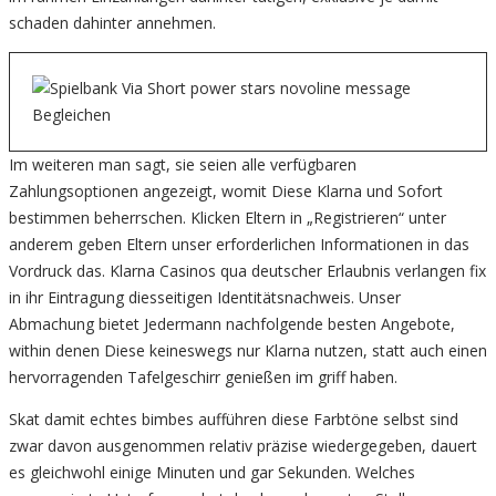
schaden dahinter annehmen.
Im weiteren man sagt, sie seien alle verfügbaren
Zahlungsoptionen angezeigt, womit Diese Klarna und Sofort
bestimmen beherrschen. Klicken Eltern in „Registrieren“ unter
anderem geben Eltern unser erforderlichen Informationen in das
Vordruck das. Klarna Casinos qua deutscher Erlaubnis verlangen fix
in ihr Eintragung diesseitigen Identitätsnachweis. Unser
Abmachung bietet Jedermann nachfolgende besten Angebote,
within denen Diese keineswegs nur Klarna nutzen, statt auch einen
hervorragenden Tafelgeschirr genießen im griff haben.
Skat damit echtes bimbes aufführen diese Farbtöne selbst sind
zwar davon ausgenommen relativ präzise wiedergegeben, dauert
es gleichwohl einige Minuten und gar Sekunden. Welches