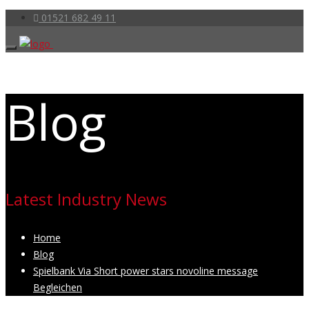
01521 682 49 11
Blog
Latest Industry News
Home
Blog
Spielbank Via Short power stars novoline message
Begleichen